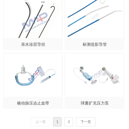
亲水涂层导丝
标测造影导管
桡动脉压迫止血带
球囊扩充压力泵
上一页
1
2
下一页