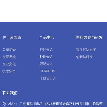
关于麦普奇
产品中心
医疗方案与研发
神经介入
公司简介
医疗解决方案
外周介入
发展历程
创新与研发
冠脉介入
企业文化
OEM/ODM
技术实力
非血管介入
联系我们
联系我们
地址：
广东省深圳市坪山区坑梓街道金辉路14号深圳市生物医药